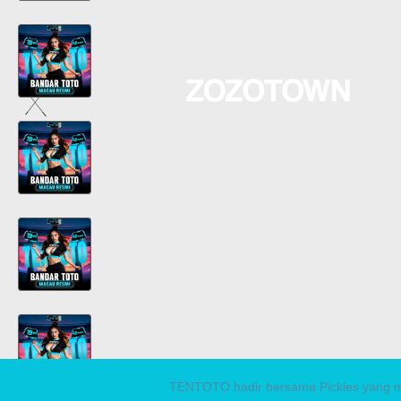
TENTOTO hadir bersama Pickles yang m